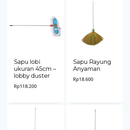
Sapu lobi
Sapu Rayung
ukuran 45cm –
Anyaman
lobby duster
Rp
18.600
Rp
118.200