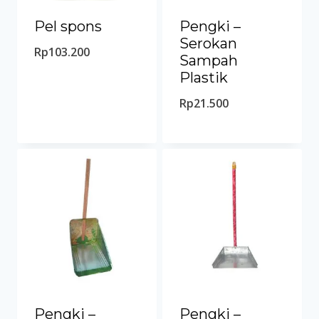
Pel spons
Pengki –
Serokan
Rp
103.200
Sampah
Plastik
Rp
21.500
Pengki –
Pengki –