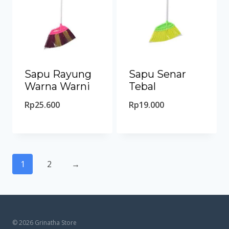
Sapu Rayung
Sapu Senar
Warna Warni
Tebal
Rp
25.600
Rp
19.000
1
2
→
© 2026 Grinatha Store