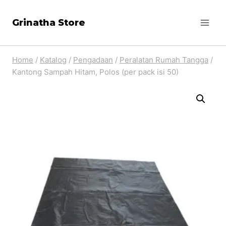
Skip
Grinatha Store
to
content
Home
/
Katalog
/
Pengadaan
/
Peralatan Rumah Tangga
/
Kantong Sampah Hitam, Polos (per pack isi 50)