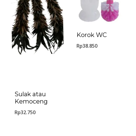
Korok WC
Rp
38.850
Sulak atau
Kemoceng
Rp
32.750