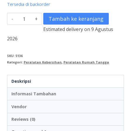
Tersedia di backorder
Kuantitas
Tambah ke keranjang
Kantong
Estimated delivery on 9 Agustus
Sampah
2026
Hitam,
Polos
SKU:
5136
Kategori:
Peralatan Kebersihan
,
Peralatan Rumah Tangga
(per
pack
Deskripsi
isi
50)
Informasi Tambahan
Vendor
Reviews (0)