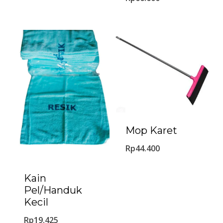
Mop Karet
Rp
44.400
Kain
Pel/Handuk
Kecil
Rp
19.425