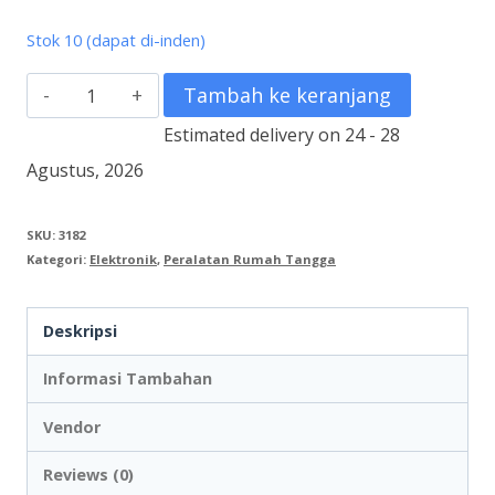
Stok 10 (dapat di-inden)
Kuantitas
Tambah ke keranjang
AC
Estimated delivery on 24 - 28
Neuva
Agustus, 2026
Pro
2
SKU:
3182
Kategori:
Elektronik
,
Peralatan Rumah Tangga
PK
PAC
Deskripsi
18VZ
Informasi Tambahan
Vendor
Reviews (0)