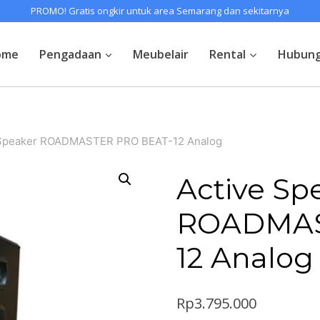
PROMO! Gratis ongkir untuk area Semarang dan sekitarnya
ome
Pengadaan
Meubelair
Rental
Hubung
 Speaker ROADMASTER PRO BEAT-12 Analog
Active Sp
ROADMAS
12 Analog
Rp
3.795.000