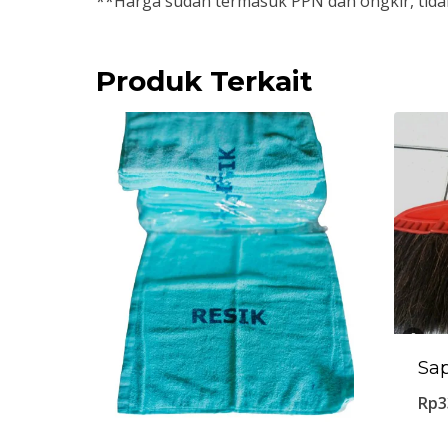
**Harga sudah termasuk PPN dan ongkir, tidak
Produk Terkait
Sap
Rp
3