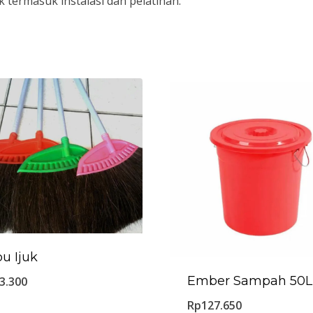
 termasuk instalasi dan pelatihan.
u Ijuk
Ember Sampah 50L
3.300
Rp
127.650