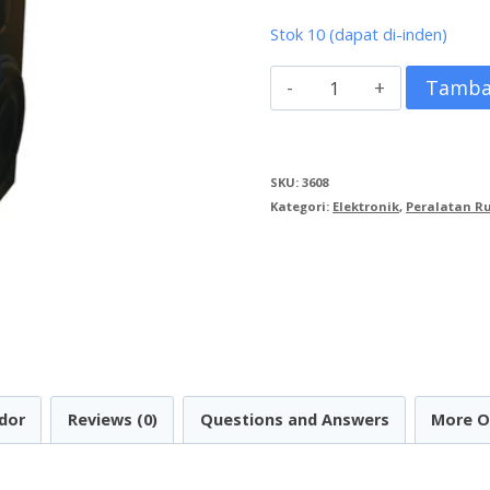
Stok 10 (dapat di-inden)
Kuantitas
Tamba
Active
Speaker
SKU:
3608
ROADMASTER
Kategori:
Elektronik
,
Peralatan 
PRO
BEAT-
12
Analog
dor
Reviews (0)
Questions and Answers
More O