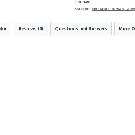
SKU:
3485
Kebakaran
Kategori:
Peralatan Rumah Tang
Dry
Chemical
dor
Reviews (0)
Questions and Answers
More O
Powder
3KG
Stored
Pressure