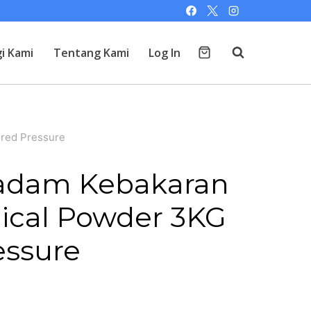
i Kami
Tentang Kami
Log In
red Pressure
adam Kebakaran
ical Powder 3KG
essure