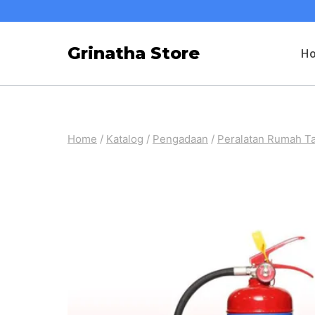
Skip
to
Grinatha Store
H
content
Home
/
Katalog
/
Pengadaan
/
Peralatan Rumah T