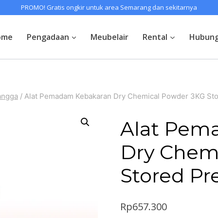
PROMO! Gratis ongkir untuk area Semarang dan sekitarnya
ome
Pengadaan
Meubelair
Rental
Hubung
angga
/
Alat Pemadam Kebakaran Dry Chemical Powder 3KG Sto
Alat Pem
Dry Chem
Stored Pr
Rp
657.300