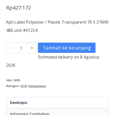
Rp
427.172
Apli Label Polyester / Plastik Transparent 70 X 37MM
480 unit #01224
Kuantitas
Tambah ke keranjang
Apli
Estimated delivery on 8 Agustus
Label
2026
Polyester
/
SKU:
3070
Kategori:
ATK
,
Pengadaan
Plastik
Transparent
Deskripsi
70
X
Informasi Tambahan