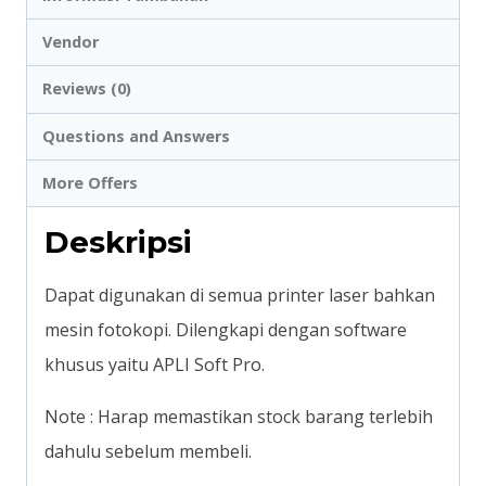
37MM
Vendor
480
Reviews (0)
unit
#01224
Questions and Answers
More Offers
Deskripsi
Dapat digunakan di semua printer laser bahkan
mesin fotokopi. Dilengkapi dengan software
khusus yaitu APLI Soft Pro.
Note : Harap memastikan stock barang terlebih
dahulu sebelum membeli.