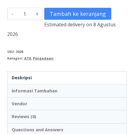
Kuantitas
Tambah ke keranjang
Apli
Estimated delivery on 8 Agustus
Label
2026
White
Paper
SKU:
3028
Kategori:
ATK
,
Pengadaan
70
X
Deskripsi
50,8MM
1500
Informasi Tambahan
unit
Vendor
#01295
Reviews (0)
Questions and Answers