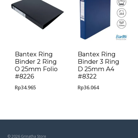
Bantex Ring
Bantex Ring
Binder 2 Ring
Binder 3 Ring
O 25mm Folio
D 25mm A4
#8226
#8322
Rp
34.965
Rp
36.064
© 2026 Grinatha Store