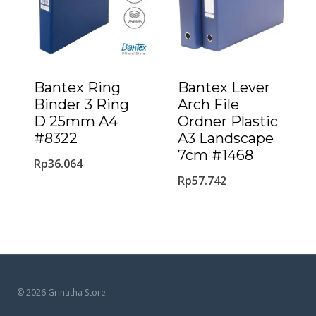
Bantex Ring
Bantex Lever
Binder 3 Ring
Arch File
D 25mm A4
Ordner Plastic
#8322
A3 Landscape
7cm #1468
Rp
36.064
Rp
57.742
© 2026 Grinatha Store