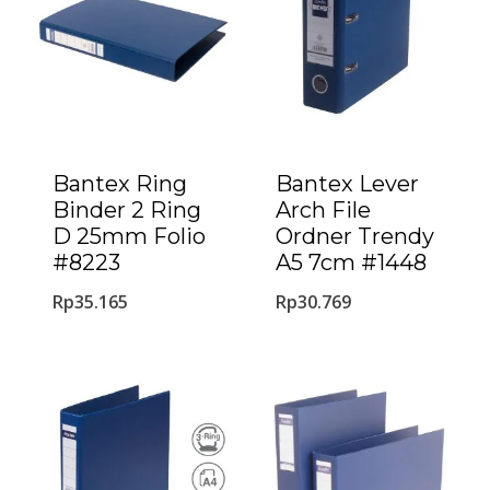
Bantex Ring
Bantex Lever
Binder 2 Ring
Arch File
D 25mm Folio
Ordner Trendy
#8223
A5 7cm #1448
Rp
35.165
Rp
30.769