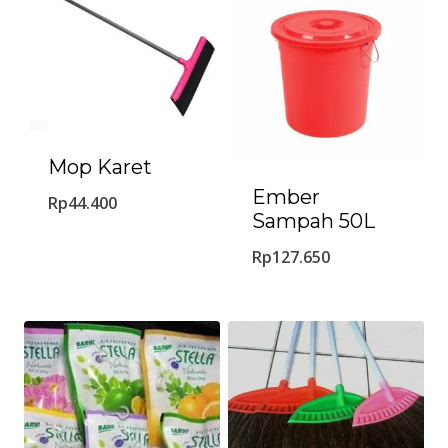
Mop Karet
Ember
Rp
44.400
Sampah 50L
Rp
127.650