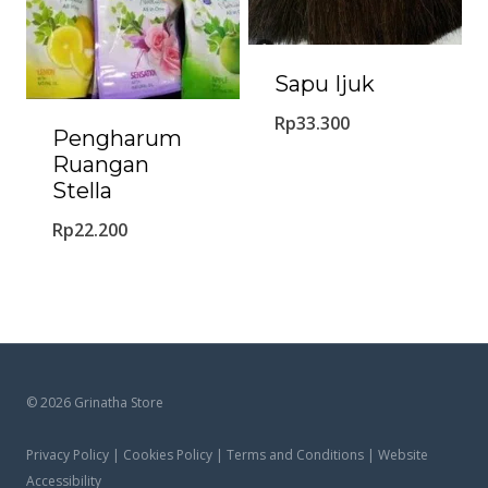
Sapu Ijuk
Rp
33.300
Pengharum
Ruangan
Stella
Rp
22.200
© 2026 Grinatha Store
Privacy Policy | Cookies Policy | Terms and Conditions | Website
Accessibility