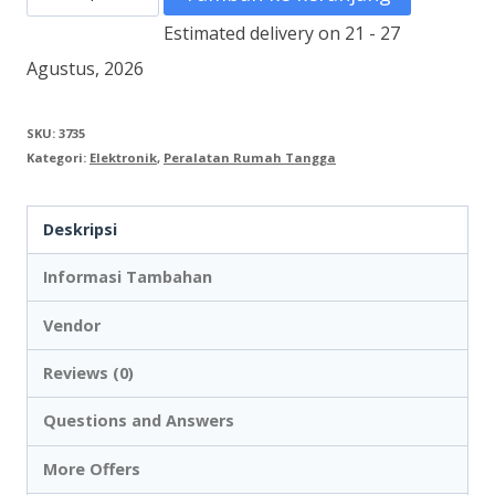
Desk
Estimated delivery on 21 - 27
Fan
Agustus, 2026
12
inch
SKU:
3735
Kategori:
Elektronik
,
Peralatan Rumah Tangga
MASPION
EF-
Deskripsi
312
(2
Informasi Tambahan
in
Vendor
1
Reviews (0)
-
Desk
Questions and Answers
&
More Offers
Wall)