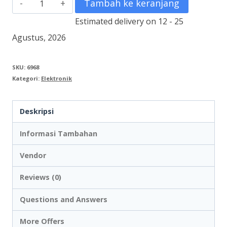
Kuantitas
Tambah ke keranjang
DV
Estimated delivery on 12 - 25
Klem
Agustus, 2026
Kabel
6
SKU:
6968
Kategori:
Elektronik
mm
Deskripsi
Informasi Tambahan
Vendor
Reviews (0)
Questions and Answers
More Offers