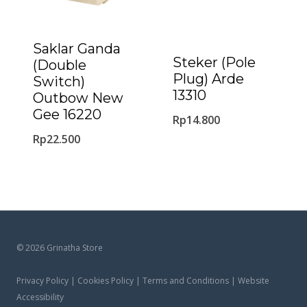
Saklar Ganda
Steker (Pole
(Double
Plug) Arde
Switch)
13310
Outbow New
Gee 16220
Rp
14.800
Rp
22.500
© 2026 Grinatha Store
Privacy Policy | Cookies Policy | Terms and Conditions | Website
Accessibility