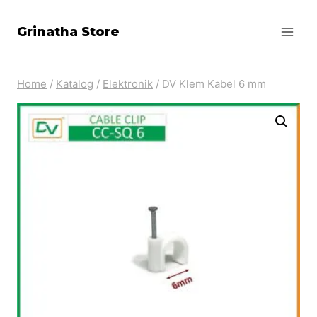
Skip
Grinatha Store
to
content
Home
/
Katalog
/
Elektronik
/
DV Klem Kabel 6 mm