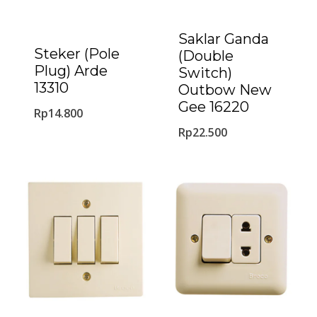
Saklar Ganda
Steker (Pole
(Double
Plug) Arde
Switch)
13310
Outbow New
Gee 16220
Rp
14.800
Rp
22.500