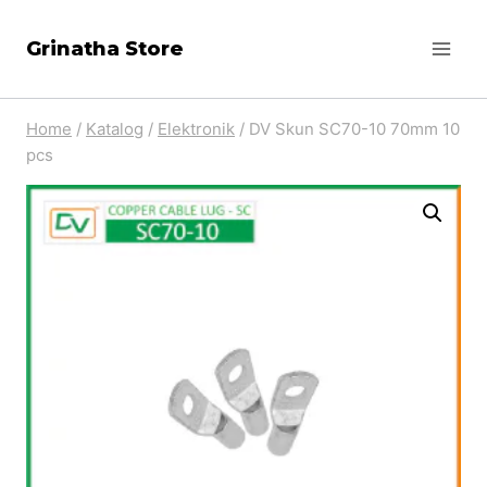
Skip
Grinatha Store
to
content
Home
/
Katalog
/
Elektronik
/
DV Skun SC70-10 70mm 10
pcs