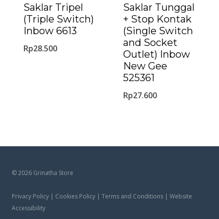
Saklar Tripel
Saklar Tunggal
(Triple Switch)
+ Stop Kontak
Inbow 6613
(Single Switch
and Socket
Rp
28.500
Outlet) Inbow
New Gee
525361
Rp
27.600
© 2026 Grinatha Store
Privacy Policy | Cookies Policy | Terms and Conditions | Website
Accessibility