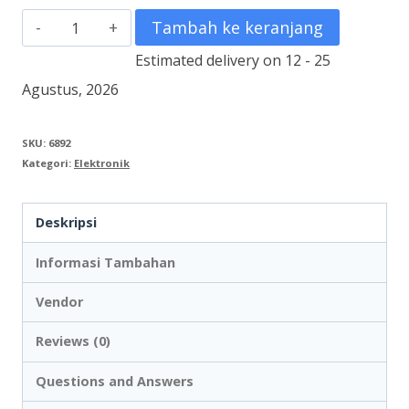
Kuantitas
Tambah ke keranjang
DV
Estimated delivery on 12 - 25
Skun
Agustus, 2026
SC70-
10
SKU:
6892
Kategori:
Elektronik
70mm
10
Deskripsi
pcs
Informasi Tambahan
Vendor
Reviews (0)
Questions and Answers