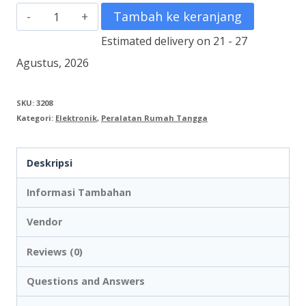
Kuantitas
Tambah ke keranjang
Easy
Estimated delivery on 21 - 27
Smart
Agustus, 2026
Digital
TV
SKU:
3208
Kategori:
Elektronik
,
Peralatan Rumah Tangga
24
inch
Deskripsi
PLD
24MV1859
Informasi Tambahan
Vendor
Reviews (0)
Questions and Answers