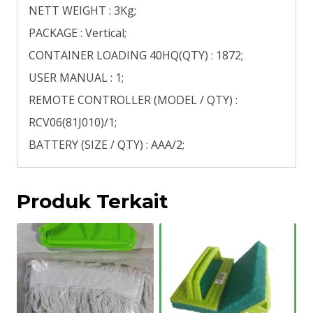
NETT WEIGHT : 3Kg;
PACKAGE : Vertical;
CONTAINER LOADING 40HQ(QTY) : 1872;
USER MANUAL : 1;
REMOTE CONTROLLER (MODEL / QTY) :
RCV06(81J010)/1;
BATTERY (SIZE / QTY) : AAA/2;
Produk Terkait