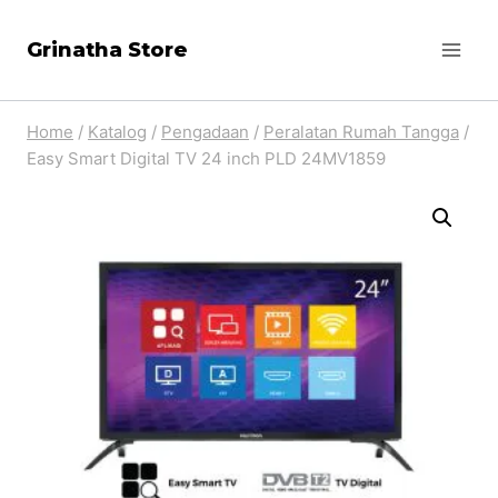
Skip
Grinatha Store
to
content
Home
/
Katalog
/
Pengadaan
/
Peralatan Rumah Tangga
/
Easy Smart Digital TV 24 inch PLD 24MV1859