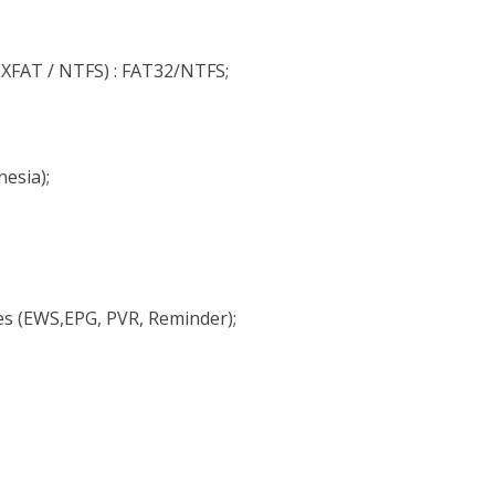
XFAT / NTFS) : FAT32/NTFS;
esia);
s (EWS,EPG, PVR, Reminder);