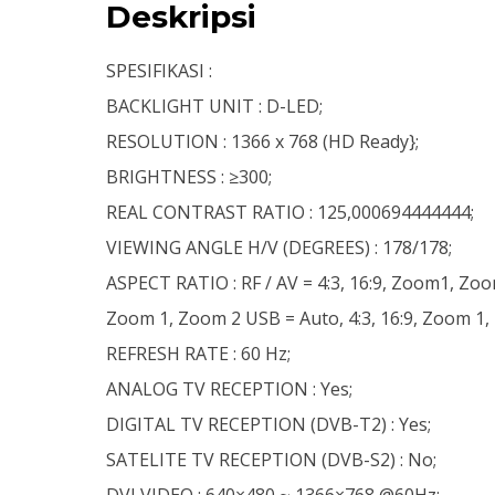
Deskripsi
SPESIFIKASI :
BACKLIGHT UNIT : D-LED;
RESOLUTION : 1366 x 768 (HD Ready};
BRIGHTNESS : ≥300;
REAL CONTRAST RATIO : 125,000694444444;
VIEWING ANGLE H/V (DEGREES) : 178/178;
ASPECT RATIO : RF / AV = 4:3, 16:9, Zoom1, Zoom
Zoom 1, Zoom 2 USB = Auto, 4:3, 16:9, Zoom 1
REFRESH RATE : 60 Hz;
ANALOG TV RECEPTION : Yes;
DIGITAL TV RECEPTION (DVB-T2) : Yes;
SATELITE TV RECEPTION (DVB-S2) : No;
DVI VIDEO : 640×480 ~ 1366×768 @60Hz;