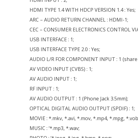
HDMI TYPE 1.4 WITH HDCP VERSION 1.4 : Yes;
ARC – AUDIO RETURN CHANNEL : HDMI-1;
CEC – CONSUMER ELECTRONICS CONTROL VIA 
USB INTERFACE : 1;
USB INTERFACE TYPE 2.0 : Yes;
AUDIO L/R FOR COMPONENT INPUT : 1 (share w
AV VIDEO INPUT (CVBS) : 1;
AV AUDIO INPUT : 1;
RF INPUT : 1;
AV AUDIO OUTPUT : 1 (Phone Jack 3.5mm);
OPTICAL DIGITAL AUDIO OUTPUT (SPDIF) : 1;
MOVIE : *.mkv, *.avi, *.mov, *.mp4, *.mpg, *.vob, 
MUSIC : ‘*.mp3, *.wav;
PHOTO : ‘*.jpeg, *.jpg, *.bmp, *.png;