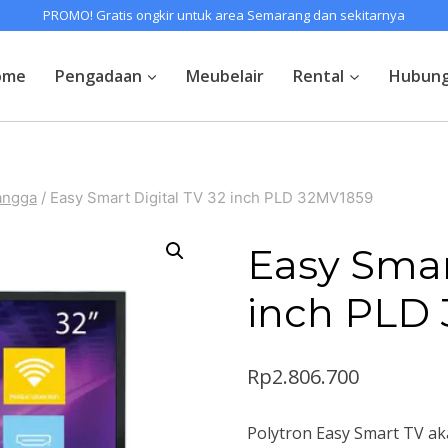
PROMO! Gratis ongkir untuk area Semarang dan sekitarnya
ome
Pengadaan
Meubelair
Rental
Hubung
angga
/
Easy Smart Digital TV 32 inch PLD 32MV1859
Easy Smar
inch PLD
Rp
2.806.700
Polytron Easy Smart TV ak