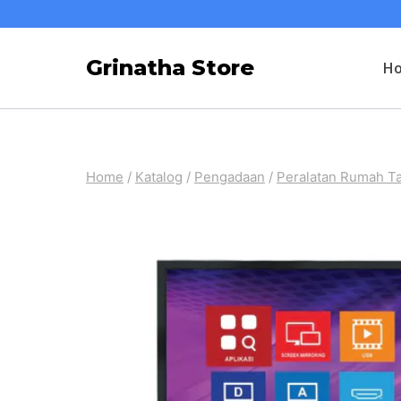
Skip
to
Grinatha Store
H
content
Home
/
Katalog
/
Pengadaan
/
Peralatan Rumah T