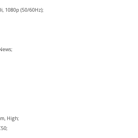
i, 1080p (50/60Hz);
News;
m, High;
50;