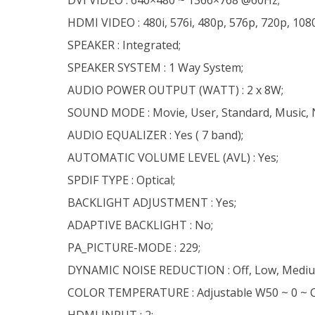
HDMI VIDEO : 480i, 576i, 480p, 576p, 720p, 1080
SPEAKER : Integrated;
SPEAKER SYSTEM : 1 Way System;
AUDIO POWER OUTPUT (WATT) : 2 x 8W;
SOUND MODE : Movie, User, Standard, Music, 
AUDIO EQUALIZER : Yes ( 7 band);
AUTOMATIC VOLUME LEVEL (AVL) : Yes;
SPDIF TYPE : Optical;
BACKLIGHT ADJUSTMENT : Yes;
ADAPTIVE BACKLIGHT : No;
PA_PICTURE-MODE : 229;
DYNAMIC NOISE REDUCTION : Off, Low, Mediu
COLOR TEMPERATURE : Adjustable W50 ~ 0 ~ C
HDMI INPUT : 2;