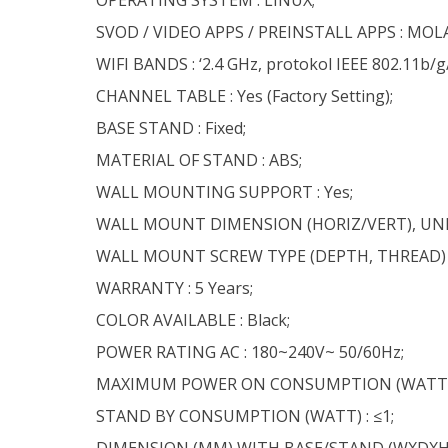
SVOD / VIDEO APPS / PREINSTALL APPS : MOLA,
WIFI BANDS : ‘2.4 GHz, protokol IEEE 802.11b/
CHANNEL TABLE : Yes (Factory Setting);
BASE STAND : Fixed;
MATERIAL OF STAND : ABS;
WALL MOUNTING SUPPORT : Yes;
WALL MOUNT DIMENSION (HORIZ/VERT), UNIT
WALL MOUNT SCREW TYPE (DEPTH, THREAD) :
WARRANTY : 5 Years;
COLOR AVAILABLE : Black;
POWER RATING AC : 180~240V~ 50/60Hz;
MAXIMUM POWER ON CONSUMPTION (WATT) :
STAND BY CONSUMPTION (WATT) : ≤1;
DIMENSION (MM) WITH BASE/STAND (WXDXH) :