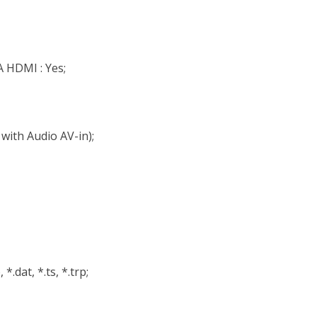
HDMI : Yes;
ith Audio AV-in);
*.dat, *.ts, *.trp;