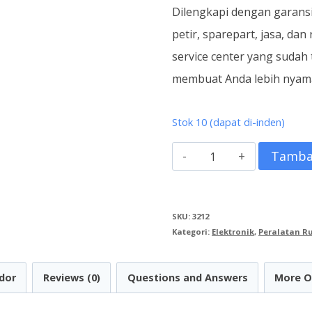
Dilengkapi dengan garans
petir, sparepart, jasa, dan
service center yang sudah 
membuat Anda lebih nyama
Stok 10 (dapat di-inden)
Kuantitas
Tamba
Easy
Smart
SKU:
3212
Digital
Kategori:
Elektronik
,
Peralatan 
TV
32
dor
Reviews (0)
Questions and Answers
More O
inch
PLD