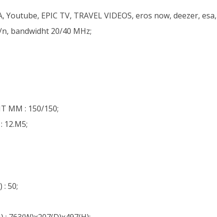
 Youtube, EPIC TV, TRAVEL VIDEOS, eros now, deezer, esa
g/n, bandwidht 20/40 MHz;
 MM : 150/150;
 12.M5;
 50;
 763(W)x207(D)x497(H);