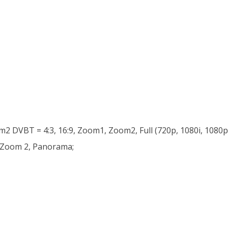
32MV1859
2 DVBT = 4:3, 16:9, Zoom1, Zoom2, Full (720p, 1080i, 1080p) 
, Zoom 2, Panorama;