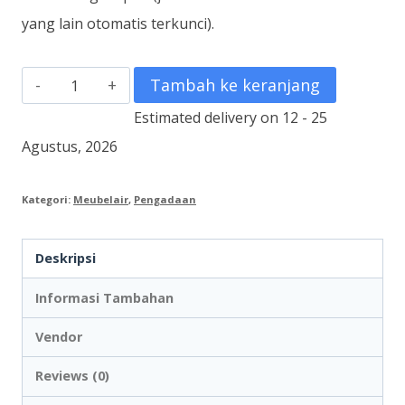
yang lain otomatis terkunci).
Kuantitas
Tambah ke keranjang
Filing
Estimated delivery on 12 - 25
Cabinet
Agustus, 2026
3
Laci
Kategori:
Meubelair
,
Pengadaan
Deskripsi
Informasi Tambahan
Vendor
Reviews (0)