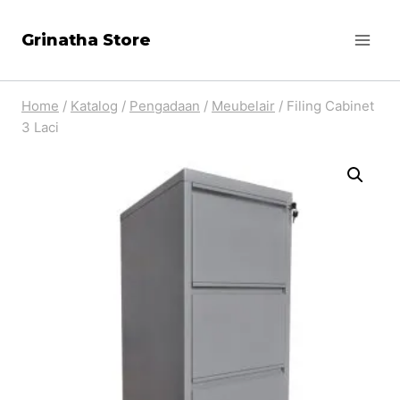
Skip
Grinatha Store
to
content
Home
/
Katalog
/
Pengadaan
/
Meubelair
/
Filing Cabinet
3 Laci