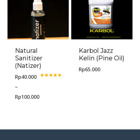
Natural
Karbol Jazz
Sanitizer
Kelin (Pine Oil)
(Natizer)
Rp
65.000
Rp
40.000
Dinilai
5.00
–
dari 5
Rp
100.000