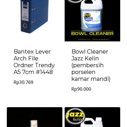
Bantex Lever
Bowl Cleaner
Arch File
Jazz Kelin
Ordner Trendy
(pembersih
A5 7cm #1448
porselen
kamar mandi)
Rp
30.769
Rp
90.000