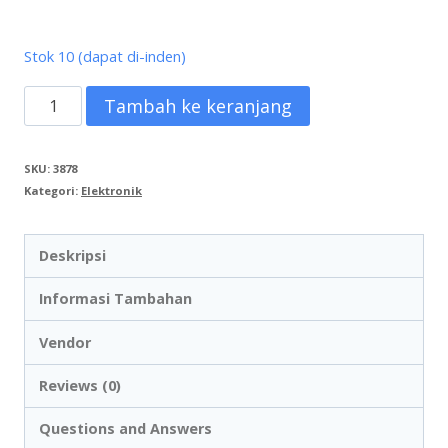
Stok 10 (dapat di-inden)
Kuantitas
Tambah ke keranjang
Flashdisk
OTG
SKU:
3878
Kategori:
Elektronik
SANDISK
32GB
Deskripsi
USB3.0/micro-
USB
Informasi Tambahan
connector
Vendor
Reviews (0)
Questions and Answers