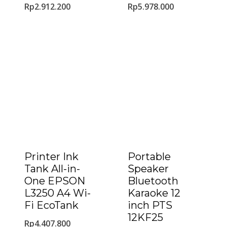
Rp
2.912.200
Rp
5.978.000
Printer Ink
Portable
Tank All-in-
Speaker
One EPSON
Bluetooth
L3250 A4 Wi-
Karaoke 12
Fi EcoTank
inch PTS
12KF25
Rp
4.407.800