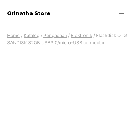
Skip
Grinatha Store
to
content
Home
/
Katalog
/
Pengadaan
/
Elektronik
/
Flashdisk OTG
SANDISK 32GB USB3.0/micro-USB connector