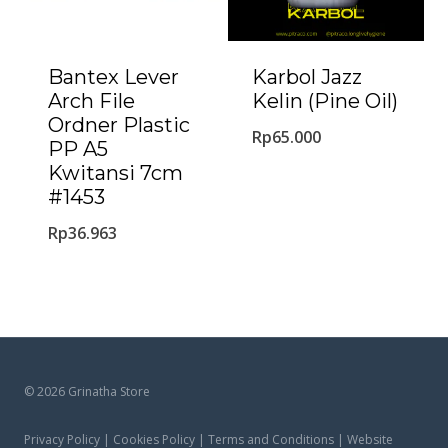
Bantex Lever
Karbol Jazz
Arch File
Kelin (Pine Oil)
Ordner Plastic
Rp
65.000
PP A5
Kwitansi 7cm
#1453
Rp
36.963
© 2026 Grinatha Store
Privacy Policy | Cookies Policy | Terms and Conditions | Website