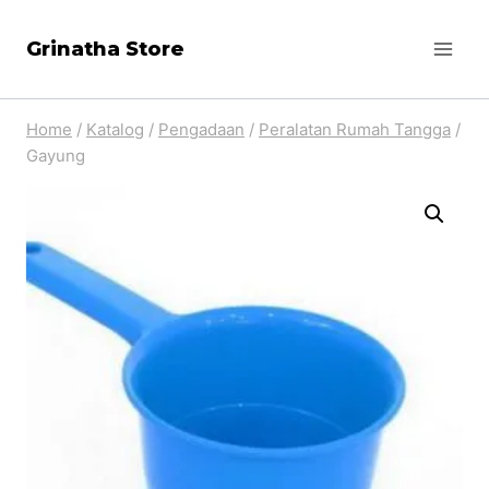
Skip
Grinatha Store
to
content
Home
/
Katalog
/
Pengadaan
/
Peralatan Rumah Tangga
/
Gayung