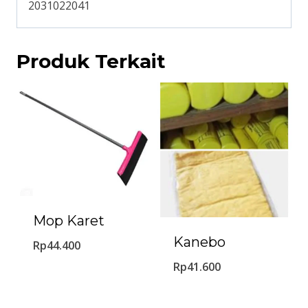
2031022041
Produk Terkait
Mop Karet
Kanebo
Rp
44.400
Rp
41.600