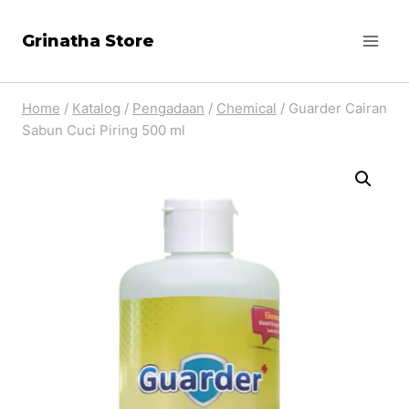
Skip
Grinatha Store
to
content
Home
/
Katalog
/
Pengadaan
/
Chemical
/
Guarder Cairan
Sabun Cuci Piring 500 ml