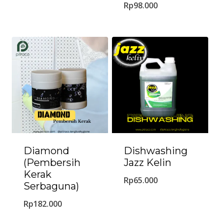
Rp
98.000
Diamond
Dishwashing
(Pembersih
Jazz Kelin
Kerak
Rp
65.000
Serbaguna)
Rp
182.000