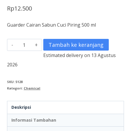
Rp
12.500
Guarder Cairan Sabun Cuci Piring 500 ml
Kuantitas
Tambah ke keranjang
Guarder
Estimated delivery on 13 Agustus
Cairan
2026
Sabun
Cuci
SKU:
5128
Kategori:
Chemical
Piring
500
Deskripsi
ml
Informasi Tambahan