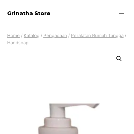
Skip
Grinatha Store
to
content
Home
/
Katalog
/
Pengadaan
/
Peralatan Rumah Tangga
/
Handsoap