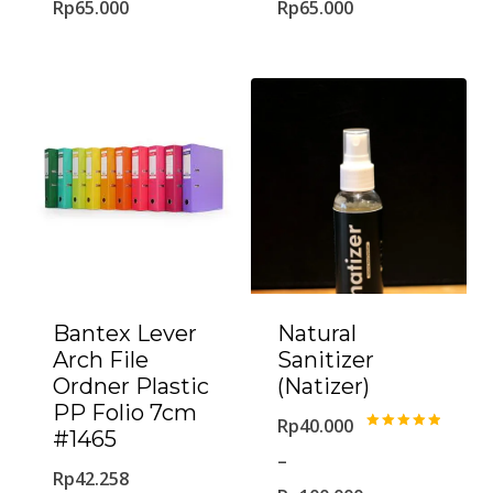
Rp
65.000
Rp
65.000
Bantex Lever
Natural
Arch File
Sanitizer
Ordner Plastic
(Natizer)
PP Folio 7cm
Rp
40.000
#1465
Dinilai
5.00
–
dari 5
Rp
42.258