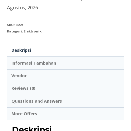
TC
Agustus, 2026
3
SKU:
6959
Kategori:
Elektronik
Deskripsi
Informasi Tambahan
Vendor
Reviews (0)
Questions and Answers
More Offers
Deskripsi