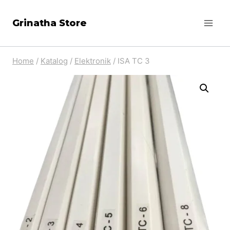
Skip
Grinatha Store
to
content
Home
/
Katalog
/
Elektronik
/
ISA TC 3