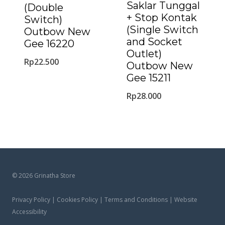
Saklar Tunggal
(Double
+ Stop Kontak
Switch)
(Single Switch
Outbow New
and Socket
Gee 16220
Outlet)
Rp
22.500
Outbow New
Gee 15211
Rp
28.000
© 2026 Grinatha Store
Privacy Policy | Cookies Policy | Terms and Conditions | Website
Accessibility