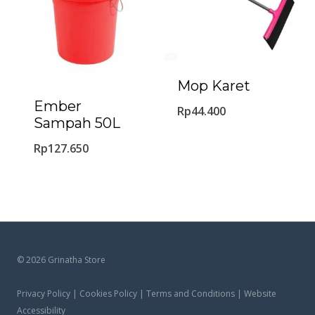
Mop Karet
Ember
Rp
44.400
Sampah 50L
Rp
127.650
© 2026 Grinatha Store
Privacy Policy | Cookies Policy | Terms and Conditions | Website
Accessibility