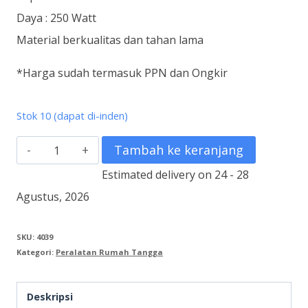
Daya : 250 Watt
Material berkualitas dan tahan lama
*Harga sudah termasuk PPN dan Ongkir
Stok 10 (dapat di-inden)
Kuantitas
Tambah ke keranjang
Juicer
Estimated delivery on 24 - 28
MIYAKO
Agustus, 2026
JE-
507
SKU:
4039
Kategori:
Peralatan Rumah Tangga
Deskripsi