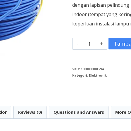
dengan lapisan pelindung P
indoor (tempat yang kerin
keperluan instalasi lamp
Kuantitas
Tamba
Kabel
NYA
SKU:
1000000001294
1
Kategori:
Elektronik
X
2,5
mms
Biru
dor
Reviews (0)
Questions and Answers
More O
100
Meter