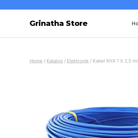
Skip
to
Grinatha Store
H
content
Home
/
Katalog
/
Elektronik
/
Kabel NYA 1 X 2,5 m