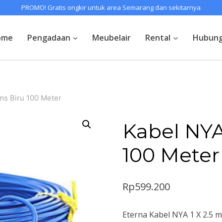
PROMO! Gratis ongkir untuk area Semarang dan sekitarnya
ome
Pengadaan
Meubelair
Rental
Hubung
ms Biru 100 Meter
Kabel NYA
100 Meter
Rp
599.200
Eterna Kabel NYA 1 X 2.5 m