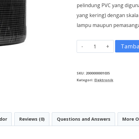
pelindung PVC yang digunak
yang kering) dengan skala 
lampu maupun pemasangan
Kuantitas
Tamba
Kabel
NYA
SKU:
2000000001035
1
Kategori:
Elektronik
X
2,5
mms
Hitam
dor
Reviews (0)
Questions and Answers
More O
50m