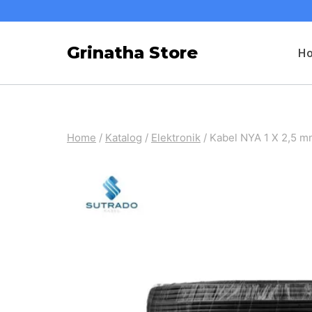
Skip
to
Grinatha Store
H
content
Home
/
Katalog
/
Elektronik
/
Kabel NYA 1 X 2,5 