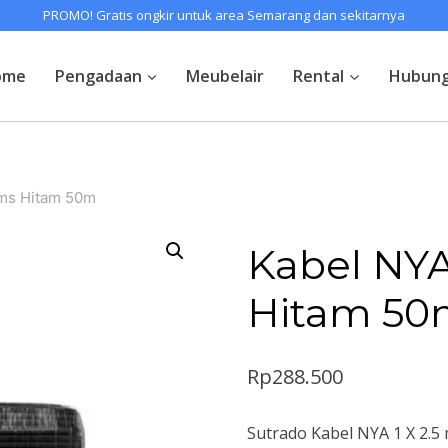
PROMO! Gratis ongkir untuk area Semarang dan sekitarnya
ome
Pengadaan
Meubelair
Rental
Hubung
mms Hitam 50m
Kabel NYA
Hitam 50
Rp
288.500
Sutrado Kabel NYA 1 X 2.5