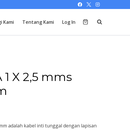
i Kami
Tentang Kami
Log In
 1 X 2,5 mms
m
 mm adalah kabel inti tunggal dengan lapisan