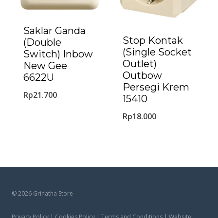
Saklar Ganda
Stop Kontak
(Double
(Single Socket
Switch) Inbow
Outlet)
New Gee
Outbow
6622U
Persegi Krem
Rp
21.700
15410
Rp
18.000
© 2026 Grinatha Store
Privacy Policy | Cookies Policy | Terms and Conditions | Website