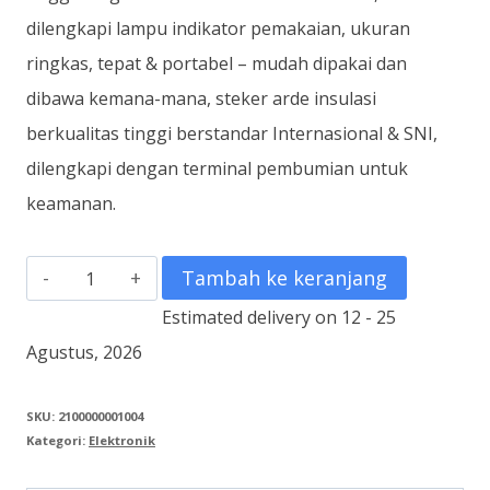
dilengkapi lampu indikator pemakaian, ukuran
ringkas, tepat & portabel – mudah dipakai dan
dibawa kemana-mana, steker arde insulasi
berkualitas tinggi berstandar Internasional & SNI,
dilengkapi dengan terminal pembumian untuk
keamanan.
Kuantitas
Tambah ke keranjang
Kabel
Estimated delivery on 12 - 25
Roll
Agustus, 2026
10
Meter
SKU:
2100000001004
Kategori:
Elektronik
CR-
2810