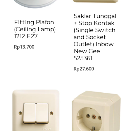
Saklar Tunggal
Fitting Plafon
+ Stop Kontak
(Ceiling Lamp)
(Single Switch
1212 E27
and Socket
Outlet) Inbow
Rp
13.700
New Gee
525361
Rp
27.600