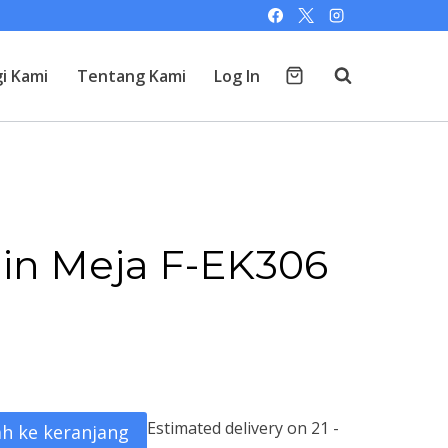
i Kami
Tentang Kami
Log In
in Meja F-EK306
Estimated delivery on 21 -
h ke keranjang