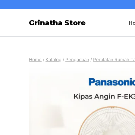
Skip
to
Grinatha Store
H
content
Home
/
Katalog
/
Pengadaan
/
Peralatan Rumah T