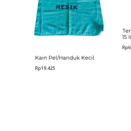
Te
15 l
Rp
6
Kain Pel/Handuk Kecil
Rp
19.425