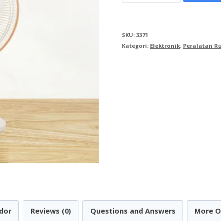
Kipas
Angin
SKU:
3371
Meja
Kategori:
Elektronik
,
Peralatan 
F-
EK306
dor
Reviews (0)
Questions and Answers
More O