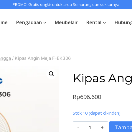
PROMO! Gratis ongkir untuk area Semarang dan sekitarnya
ome
Pengadaan
Meubelair
Rental
Hubung
angga
/
Kipas Angin Meja F-EK306
Kipas Ang
Rp
696.600
Stok 10 (dapat di-inden)
Kuantitas
Tamba