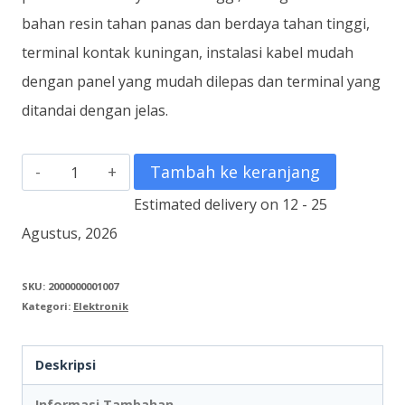
bahan resin tahan panas dan berdaya tahan tinggi,
terminal kontak kuningan, instalasi kabel mudah
dengan panel yang mudah dilepas dan terminal yang
ditandai dengan jelas.
Kuantitas
Tambah ke keranjang
MCB
Estimated delivery on 12 - 25
Box
Agustus, 2026
8-
Group
SKU:
2000000001007
Kategori:
Elektronik
MCB-
1808
Deskripsi
Informasi Tambahan