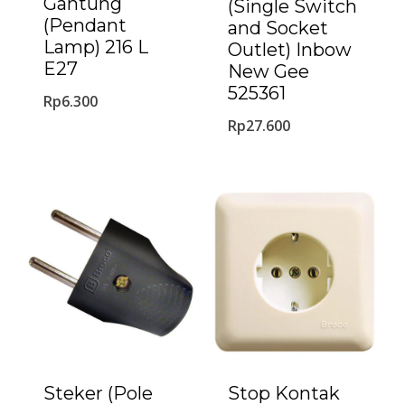
Gantung
(Single Switch
(Pendant
and Socket
Lamp) 216 L
Outlet) Inbow
E27
New Gee
525361
Rp
6.300
Rp
27.600
Steker (Pole
Stop Kontak