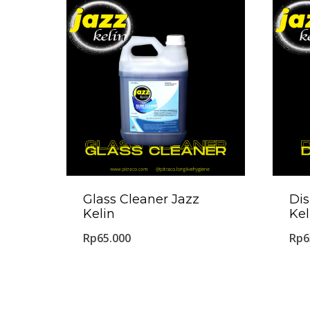
Glass Cleaner Jazz
Di
Kelin
Kel
Rp
65.000
Rp
6