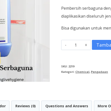
Pembersih serbaguna deng
diaplikasikan diseluruh j
Bisa digunakan untuk men
Kuantitas
Tamba
Nobel
(Pembersih
SKU:
2219
serbaguna;
Kategori:
Chemical
,
Pengadaan
Shampoo
Mobil)
dor
Reviews (0)
Questions and Answers
More O