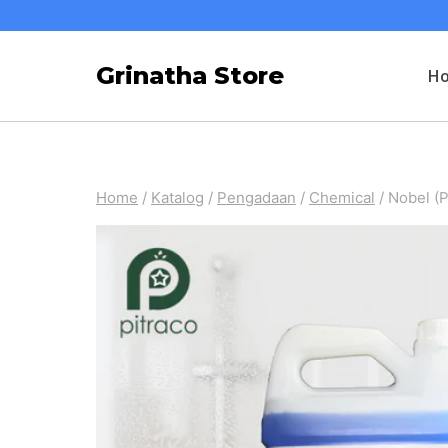
Skip
to
Grinatha Store
H
content
Home
/
Katalog
/
Pengadaan
/
Chemical
/
Nobel (