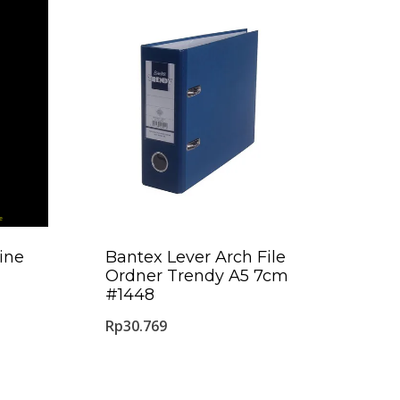
ine
Bantex Lever Arch File
Ordner Trendy A5 7cm
#1448
Rp
30.769