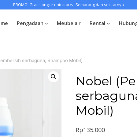
PROMO! Gratis ongkir untuk area Semarang dan sekitarnya
ome
Pengadaan
Meubelair
Rental
Hubung
Pembersih serbaguna; Shampoo Mobil)
Nobel (P
serbagun
Mobil)
Rp
135.000