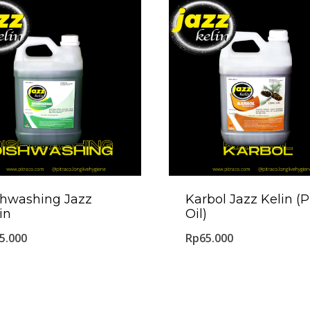
shwashing Jazz
Karbol Jazz Kelin (P
in
Oil)
5.000
Rp
65.000