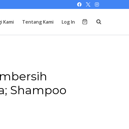
i Kami
Tentang Kami
Log In
embersih
a; Shampoo