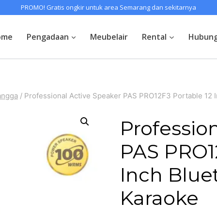
PROMO! Gratis ongkir untuk area Semarang dan sekitarnya
ome
Pengadaan
Meubelair
Rental
Hubung
angga
/
Professional Active Speaker PAS PRO12F3 Portable 12 
Professio
PAS PRO12
Inch Blue
Karaoke