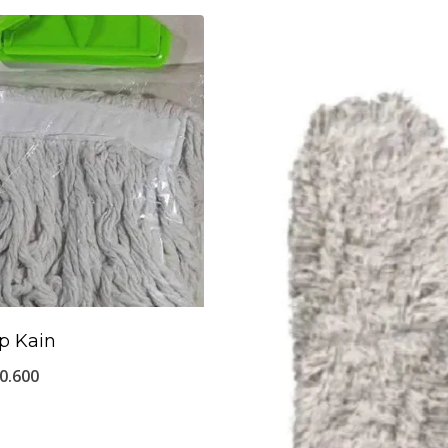
p Kain
0.600