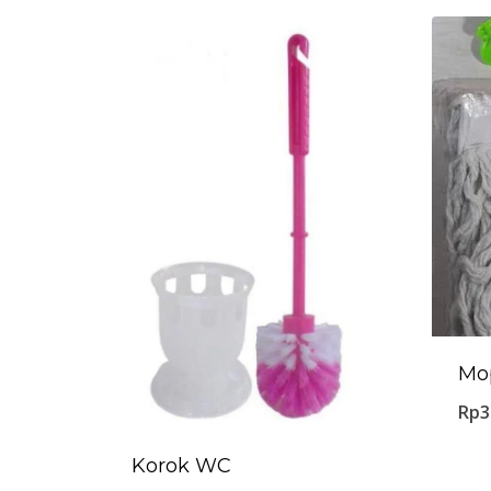
Mo
Rp
3
Korok WC