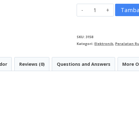
Kuantitas
Tamba
Professional
Active
SKU:
3158
Speaker
Kategori:
Elektronik
,
Peralatan 
PAS
PRO12F3
dor
Reviews (0)
Questions and Answers
More O
Portable
12
Inch
Bluetooth
Speaker
+
Karaoke