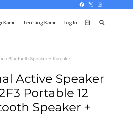
i Kami
Tentang Kami
Log In
Inch Bluetooth Speaker + Karaoke
nal Active Speaker
F3 Portable 12
tooth Speaker +