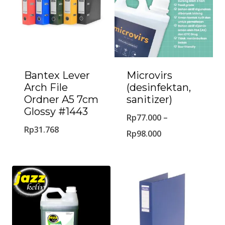
Bantex Lever
Microvirs
Arch File
(desinfektan,
Ordner A5 7cm
sanitizer)
Glossy #1443
Rp
77.000
–
Rp
31.768
Rp
98.000