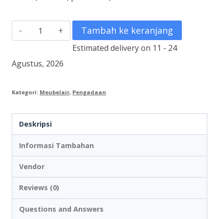
Kuantitas
Tambah ke keranjang
Ranjang
Estimated delivery on 11 - 24
Besi
Agustus, 2026
Tingkat
Kategori:
Meubelair
,
Pengadaan
Deskripsi
Informasi Tambahan
Vendor
Reviews (0)
Questions and Answers