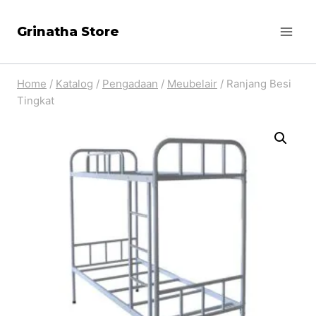
Skip
Grinatha Store
to
content
Home
/
Katalog
/
Pengadaan
/
Meubelair
/
Ranjang Besi
Tingkat