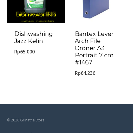
Dishwashing
Bantex Lever
Jazz Kelin
Arch File
Ordner A3
Rp
65.000
Portrait 7 cm
#1467
Rp
64.236
© 2026 Grinatha Store