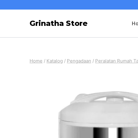
Skip
to
Grinatha Store
H
content
Home
/
Katalog
/
Pengadaan
/
Peralatan Rumah T