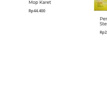
Mop Karet
Rp
44.400
Pe
Ste
Rp
2