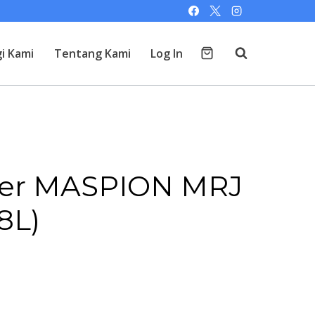
i Kami
Tentang Kami
Log In
ker MASPION MRJ
8L)