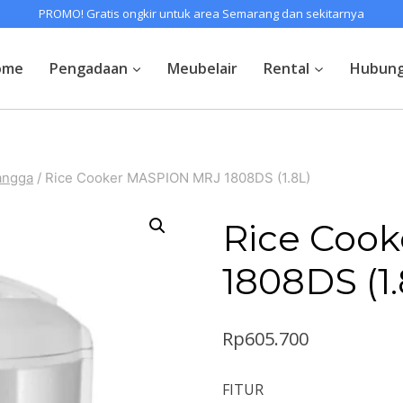
PROMO! Gratis ongkir untuk area Semarang dan sekitarnya
ome
Pengadaan
Meubelair
Rental
Hubung
angga
/
Rice Cooker MASPION MRJ 1808DS (1.8L)
Rice Coo
1808DS (1.
Rp
605.700
FITUR