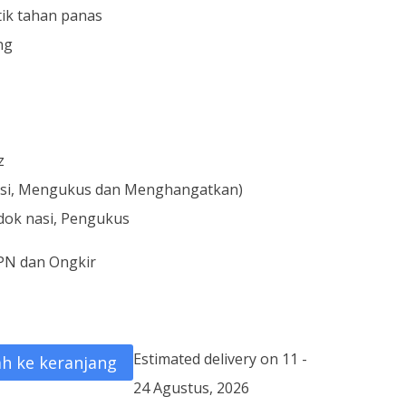
tik tahan panas
ng
z
Nasi, Mengukus dan Menghangatkan)
ndok nasi, Pengukus
PN dan Ongkir
Estimated delivery on 11 -
h ke keranjang
24 Agustus, 2026