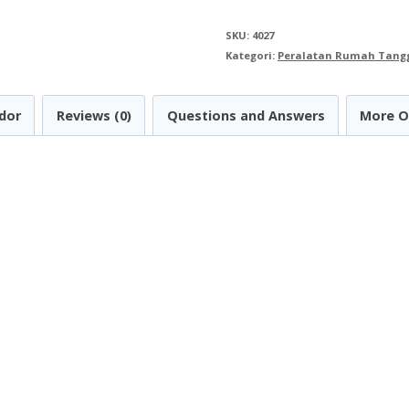
Cooker
SKU:
4027
MASPION
Kategori:
Peralatan Rumah Tang
MRJ
1808DS
dor
Reviews (0)
Questions and Answers
More O
(1.8L)