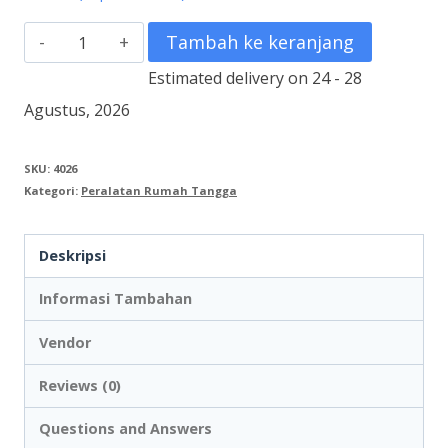
Kuantitas
Tambah ke keranjang
Rice
Estimated delivery on 24 - 28
Cooker
Agustus, 2026
MIYAKO
MCG-
SKU:
4026
Kategori:
Peralatan Rumah Tangga
171
Deskripsi
Informasi Tambahan
Vendor
Reviews (0)
Questions and Answers