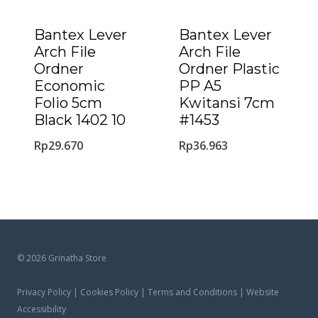
Bantex Lever
Bantex Lever
Arch File
Arch File
Ordner
Ordner Plastic
Economic
PP A5
Folio 5cm
Kwitansi 7cm
Black 1402 10
#1453
Rp
29.670
Rp
36.963
© 2026 Grinatha Store
Privacy Policy | Cookies Policy | Terms and Conditions | Website
Accessibility