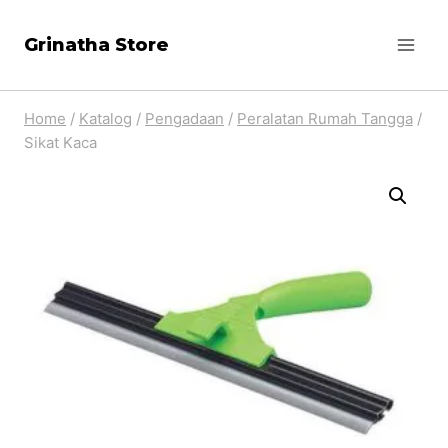
Skip
Grinatha Store
to
content
Home
/
Katalog
/
Pengadaan
/
Peralatan Rumah Tangga
/
Sikat Kaca