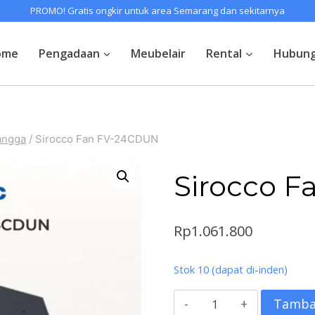
PROMO! Gratis ongkir untuk area Semarang dan sekitarnya
ome
Pengadaan
Meubelair
Rental
Hubung
angga
/
Sirocco Fan FV-24CDUN
Sirocco 
Rp
1.061.800
Stok 10 (dapat di-inden)
Kuantitas
Tamba