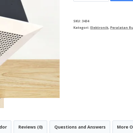
Sirocco
Fan
SKU:
3434
FV-
Kategori:
Elektronik
,
Peralatan 
24CDUN
dor
Reviews (0)
Questions and Answers
More O