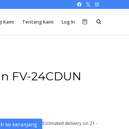
i Kami
Tentang Kami
Log In
Fan FV-24CDUN
Estimated delivery on 21 -
h ke keranjang