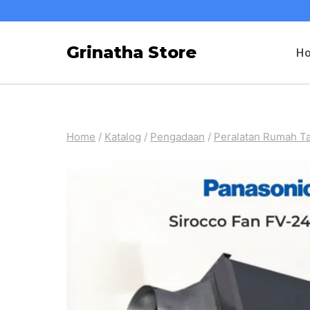
Skip
to
Grinatha Store
H
content
Home
/
Katalog
/
Pengadaan
/
Peralatan Rumah T