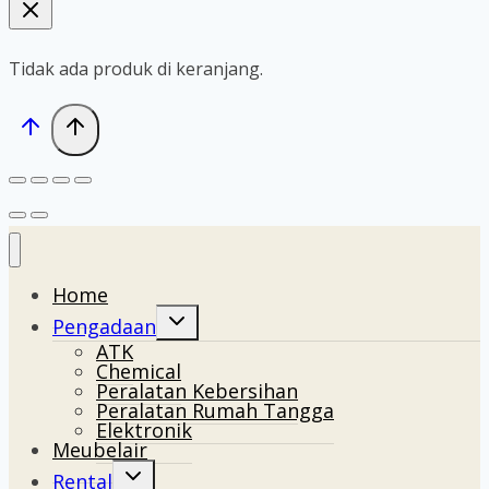
Tidak ada produk di keranjang.
Home
Toggle
Pengadaan
child
ATK
menu
Chemical
Peralatan Kebersihan
Peralatan Rumah Tangga
Elektronik
Meubelair
Toggle
Rental
child