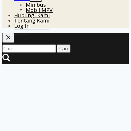
Minibus
menu
Mobil MPV
Hubungi Kami
Tentang Kami
Log In
Cari
untuk: