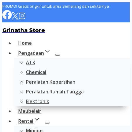
Skip
PROMO! Gratis ongkir untuk area Semarang dan sekitarnya
to
content
Grinatha Store
Home
Pengadaan
ATK
Chemical
Peralatan Kebersihan
Peralatan Rumah Tangga
Elektronik
Meubelair
Rental
Minibus