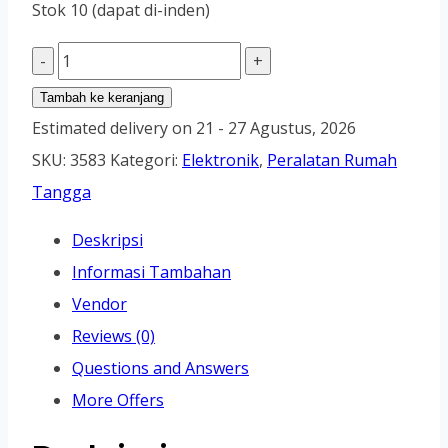
Stok 10 (dapat di-inden)
Kuantitas
Sound
Tambah ke keranjang
System
Estimated delivery on 21 - 27 Agustus, 2026
YAMAHA
SKU:
3583
Kategori:
Elektronik
,
Peralatan Rumah
Performance
Tangga
Package
Deskripsi
15A
Informasi Tambahan
Vendor
Reviews (0)
Questions and Answers
More Offers