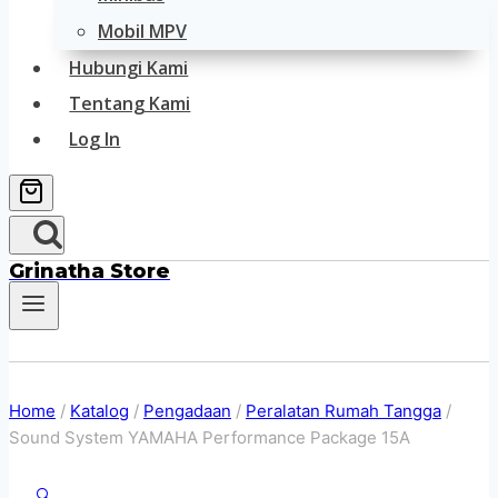
Mobil MPV
Hubungi Kami
Tentang Kami
Log In
Grinatha Store
Home
/
Katalog
/
Pengadaan
/
Peralatan Rumah Tangga
/
Sound System YAMAHA Performance Package 15A
🔍