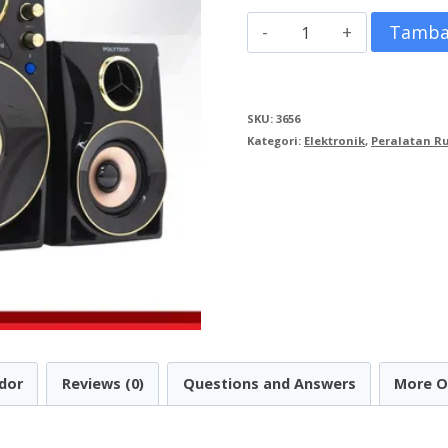
Kuantitas
Tamba
Speaker
Multimedia
SKU:
3656
Audio
Kategori:
Elektronik
,
Peralatan 
POLYTRON
PMA
9310
dor
Reviews (0)
Questions and Answers
More O