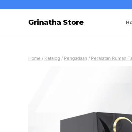
Skip
to
Grinatha Store
H
content
Home
/
Katalog
/
Pengadaan
/
Peralatan Rumah T