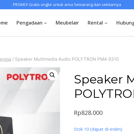
PROMO! Gratis ongkir untuk area Semarang dan sekitarnya
ome
Pengadaan
Meubelair
Rental
Hubung
angga
/
Speaker Multimedia Audio POLYTRON PMA 9310
Speaker M
POLYTRO
Rp
828.000
Stok 10 (dapat di-inden)