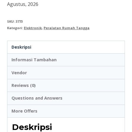
Fan
Agustus, 2026
10
inch
SKU:
3773
Kategori:
Elektronik
,
Peralatan Rumah Tangga
MASPION
TB-
Deskripsi
106
Informasi Tambahan
Vendor
Reviews (0)
Questions and Answers
More Offers
Deskripsi