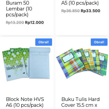
Buram 50
A5 (10 pcs/pack)
Lembar (10
Harga
Harg
Rp
36.850
Rp
33.500
pcs/pack)
aslinya
saat
Harga
Harga
adalah:
ini
Rp
13.200
Rp
12.000
aslinya
saat
Rp36.850.
adal
adalah:
ini
Rp33
Rp13.200.
adalah:
Obral!
Obral!
Rp12.000.
Block Note HVS
Buku Tulis Hard
A6 (10 pcs/pack)
Cover 15.5 cm x