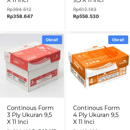
X 11 Inci
9,5 X 11 Inci
Harga
Harga
Rp
394.512
Rp
612.183
aslinya
Harga
aslinya
Harga
Rp
358.647
Rp
556.530
adalah:
saat
adalah:
saat
Rp394.512.
ini
Rp612.183.
ini
adalah:
adalah:
Obral!
Obral!
Rp358.647.
Rp556.530.
Continous Form
Continous Form
3 Ply Ukuran 9,5
4 Ply Ukuran 9,5
X 11 Inci
X 11 Inci