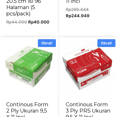
20.5 cm isi 96
11 Inci
Halaman (5
Harga
Rp
269.444
pcs/pack)
aslinya
Harga
Rp
244.949
Harga
Harga
adalah:
saat
Rp
44.000
Rp
40.000
aslinya
saat
Rp269.444.
ini
adalah:
ini
adalah:
Rp44.000.
adalah:
Rp244.949.
Obral!
Obral!
Rp40.000.
Continous Form
Continous Form
2 Ply Ukuran 9,5
3 Ply PRS Ukuran