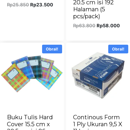
20.5 cm isi 192
Harga
Harga
Rp
25.850
Rp
23.500
Halaman (5
aslinya
saat
pcs/pack)
adalah:
ini
Rp25.850.
adalah:
Harga
Har
Rp
63.800
Rp
58.000
Rp23.500.
aslinya
saat
adalah:
ini
Rp63.800.
adal
Obral!
Obral!
Rp5
Buku Tulis Hard
Continous Form
Cover 15.5 cm x
1 Ply Ukuran 9,5 X