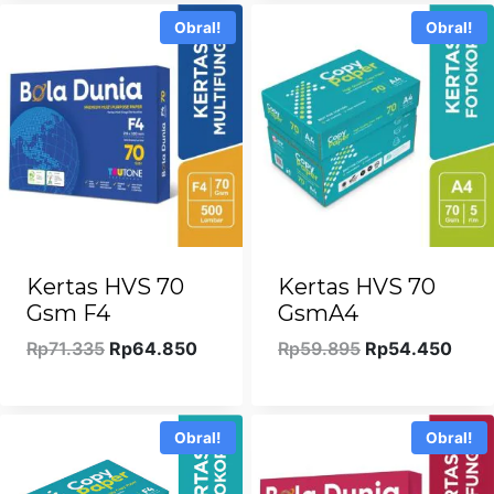
Rp125.510.
adalah:
Rp62.755.
adala
Obral!
Obral!
Rp114.100.
Rp57
Kertas HVS 70
Kertas HVS 70
Gsm F4
GsmA4
Harga
Harga
Harga
Harg
Rp
71.335
Rp
64.850
Rp
59.895
Rp
54.450
aslinya
saat
aslinya
saat
adalah:
ini
adalah:
ini
Rp71.335.
adalah:
Rp59.895.
adal
Obral!
Obral!
Rp64.850.
Rp54