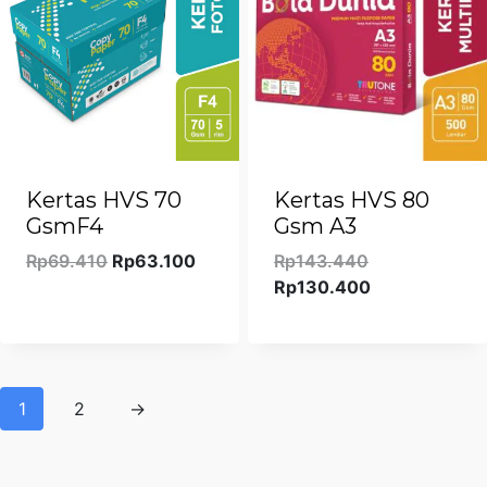
Kertas HVS 70
Kertas HVS 80
GsmF4
Gsm A3
Harga
Harga
Harga
Rp
69.410
Rp
63.100
Rp
143.440
aslinya
saat
aslinya
Harga
Rp
130.400
adalah:
ini
adalah:
saat
Rp69.410.
adalah:
Rp143.440.
ini
Rp63.100.
adalah:
Rp130.400.
1
2
→