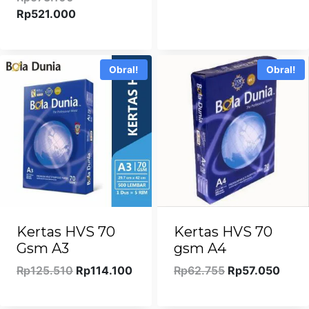
aslinya
Harga
Rp37.400.
adal
Rp
521.000
adalah:
saat
Rp3
Rp573.100.
ini
adalah:
Obral!
Obral!
Rp521.000.
Kertas HVS 70
Kertas HVS 70
Gsm A3
gsm A4
Harga
Harga
Harga
Harg
Rp
125.510
Rp
114.100
Rp
62.755
Rp
57.050
aslinya
saat
aslinya
saat
adalah:
ini
adalah:
ini