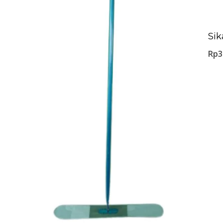
Sik
Rp
3