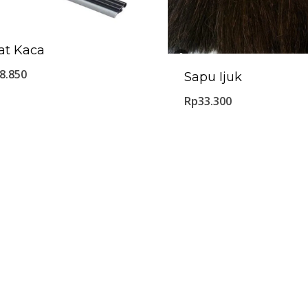
at Kaca
8.850
Sapu Ijuk
Rp
33.300