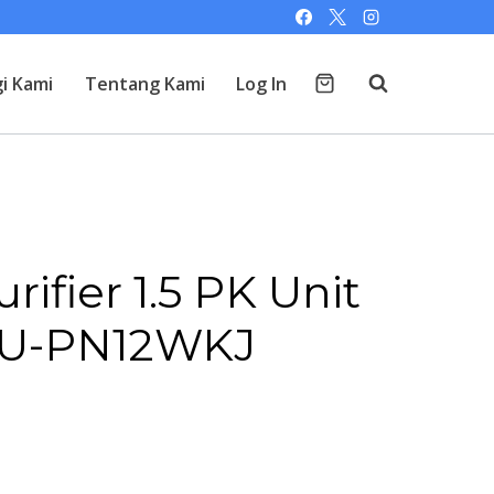
i Kami
Tentang Kami
Log In
rifier 1.5 PK Unit
CU-PN12WKJ