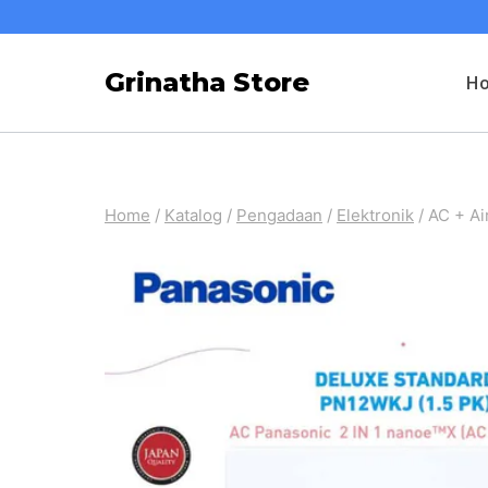
Skip
to
Grinatha Store
H
content
Home
/
Katalog
/
Pengadaan
/
Elektronik
/
AC + Ai