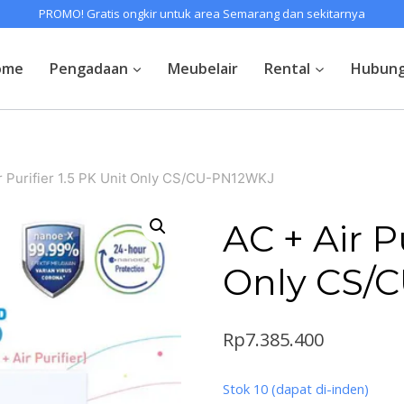
PROMO! Gratis ongkir untuk area Semarang dan sekitarnya
ome
Pengadaan
Meubelair
Rental
Hubung
r Purifier 1.5 PK Unit Only CS/CU-PN12WKJ
AC + Air Pu
Only CS/
Rp
7.385.400
Stok 10 (dapat di-inden)