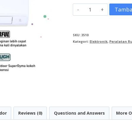
Kuantitas
Tamba
AC
+
SKU:
3510
Air
Kategori:
Elektronik
,
Peralatan 
Purifier
1.5
PK
Unit
Only
CS/CU-
PN12WKJ
dor
Reviews (0)
Questions and Answers
More O